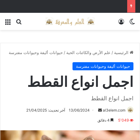
الوضع المظلم
تسجيل الدخول
بحث عن
الق
الرئيسية
/
علم الأرض والكائنات الحية
/
حيوانات أليفة وحيوانات مفترسة
حيوانات أليفة وحيوانات مفترسة
اجمل انواع القطط
اجمل انواع القطط
أرسل
al3elem.com
13/06/2024
آخر تحديث: 21/04/2025
بريدا
5٬049
4 دقائق
إلكترونيا