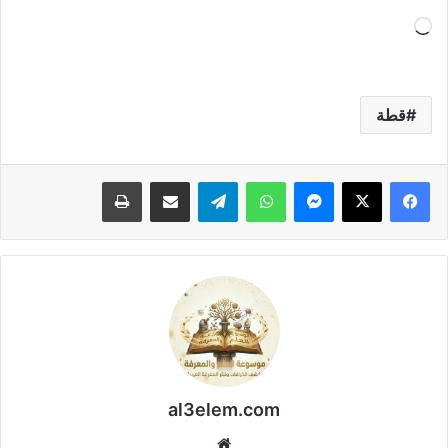
جاري
التحميل…
قطة
فيسبوك
‫X
ماسنجر
واتساب
تيلقرام
مشاركة عبر البريد
طباعة
al3elem.com
موقع