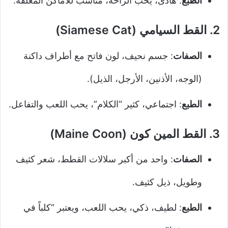
الطبع
: هادئ، يحب الراحة، مناسب للأماكن المغلقة.
2.
القط السيامي (Siamese Cat)
الصفات
: جسم نحيف، لون فاتح مع أطراف داكنة
(الوجه، الأذنين، الأرجل، الذيل).
الطبع
: اجتماعي، كثير “الكلام”، يحب اللعب والتفاعل.
3.
القط المين كون (Maine Coon)
الصفات
: واحد من أكبر سلالات القطط، شعر كثيف
وطويل، ذيل كثيف.
الطبع
: لطيف، ذكي، يحب اللعب، ويعتبر “كلباً في