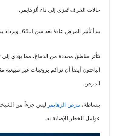
حالات الخرف تُعزى إلى داء ألزهايمر.
يبدأ تأثير المرض عادةً بعد سن الـ65، ويزداد بشكل متزايد مع تقدم السن.
تتأثر مناطق محددة من الدماغ، مما يؤدي إلى تدم
الباحثون أيضاً أن تراكم بروتينات غير طبيعية 
المرض.
ببساطة،
مرض الزهايمر
ليس جزءاً من الشيخوخ
عوامل الخطر للإصابة به.