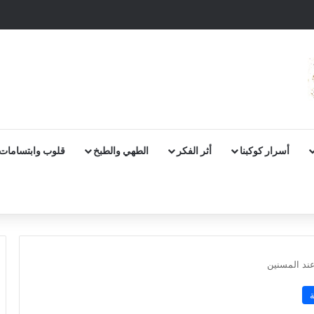
أسرار كوكبنا
أثر الفكر
الطهي والطبخ
قلوب وابتسامات
ند المسنين