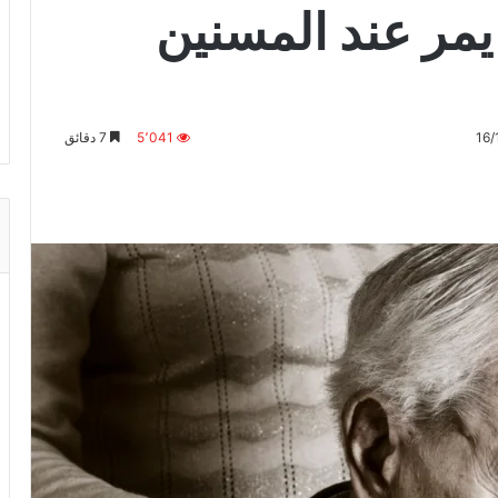
مر عند المسنين
5٬041
7 دقائق