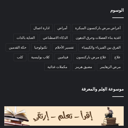
الوسوم
أعراض مرض باركنسون المبكرة
أمراض
ادارة اعمال
اغذية بناء العضلات وحرق الدهون
الذكاء الاصطناعي
العناية بالذات
الفرق بين الفيزياء والكيمياء
تفسير الأحلام
تكنولوجيا
حكة القدمين
علاج
علاج مرض باركنسون
فيتامين
كلاب بوليسية
كلب
مرض الزهايمر
مضيق هرمز
مكملات غذائية
موسوعة العِلم والمعرفة