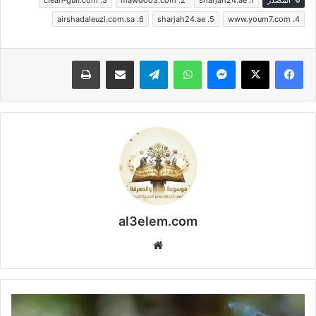
airshadaleuzl.com.sa .6
sharjah24.ae .5
www.youm7.com .4
فيسبوك
‫X
ماسنجر
واتساب
تيلقرام
مشاركة عبر البريد
طباعة
al3elem.com
موقع
الويب
طرق
طرد