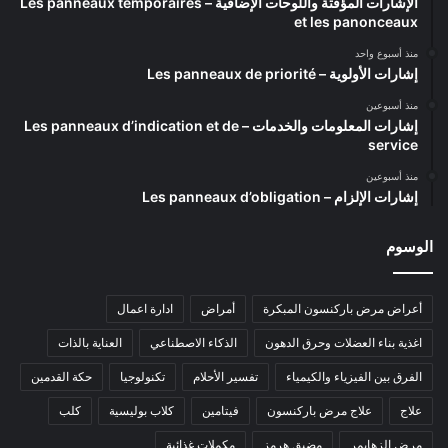
الإشارات المؤقتة واللوحات الإضافية – Les panneaux temporaires
et les panonceaux
منذ أسبوع واحد
إشارات الأولوية – Les panneaux de priorité
منذ أسبوعين
إشارات المعلومات والخدمات – Les panneaux d’indication et de
service
منذ أسبوعين
إشارات الإلزام – Les panneaux d’obligation
الوسوم
أعراض مرض باركنسون المبكرة
أمراض
ادارة اعمال
اغذية بناء العضلات وحرق الدهون
الذكاء الاصطناعي
العناية بالذات
الفرق بين الفيزياء والكيمياء
تفسير الأحلام
تكنولوجيا
حكة القدمين
علاج
علاج مرض باركنسون
فيتامين
كلاب بوليسية
كلب
مرض الزهايمر
مضيق هرمز
مكملات غذائية