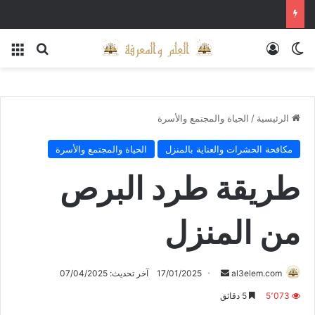
الوضع المظلم
تسجيل الدخول
بحث عن
الق
الرئيسية
/
الحياة والمجتمع والأسرة
مكافحة الحشرات والعناية بالمنزل
الحياة والمجتمع والأسرة
طريقة طرد البرص
من المنزل
أرسل
al3elem.com
17/01/2025
آخر تحديث: 07/04/2025
بريدا
5٬073
5 دقائق
إلكترونيا