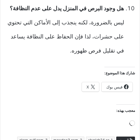
هل وجود البرص في المنزل يدل على عدم النظافة؟
ليس بالضرورة، لكنه ينجذب إلى الأماكن التي تحتوي
على حشرات، لذا فإن الحفاظ على النظافة يساعد
في تقليل فرص ظهوره.
شارك هذا الموضوع:
فيس بوك
X
معجب بهذه:
جاري
التحميل…
المصدر
sharjah24.ae .1
mawdoo3.com .2
clean-gulf.com .3