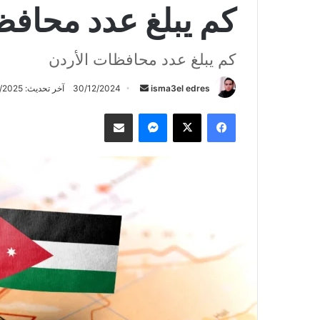
كم يبلغ عدد محافظ
كم يبلغ عدد محافظات الأردن
أرسل
isma3el edres
30/12/2024
آخر تحديث: 03/04/2025
بريدا
فيسبوك
‫X
ماسنجر
مشاركة عبر البريد
إلكترونيا