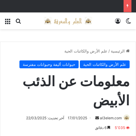
الوضع المظلم
تسجيل الدخول
بحث عن
الق
الرئيسية
/
علم الأرض والكائنات الحية
علم الأرض والكائنات الحية
حيوانات أليفة وحيوانات مفترسة
معلومات عن الذئب
الأبيض
أرسل
al3elem.com
17/01/2025
آخر تحديث: 22/03/2025
بريدا
5٬035
6 دقائق
إلكترونيا