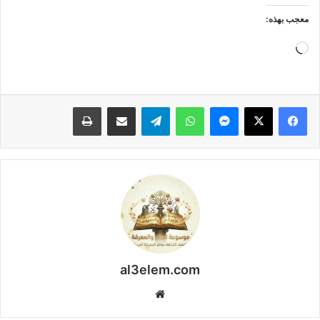
معجب بهذه:
جاري
التحميل…
فيسبوك
‫X
ماسنجر
واتساب
تيلقرام
مشاركة عبر البريد
طباعة
al3elem.com
موقع
الويب