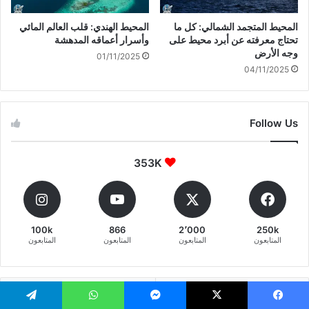
المحيط المتجمد الشمالي: كل ما
المحيط الهندي: قلب العالم المائي
تحتاج معرفته عن أبرد محيط على
وأسرار أعماقه المدهشة
وجه الأرض
01/11/2025
04/11/2025
Follow Us
353K
100k
866
2٬000
250k
المتابعون
المتابعون
المتابعون
المتابعون
الأشهر
الأخيرة
يسبوك
‫X
ماسنجر
واتساب
تيلقرام