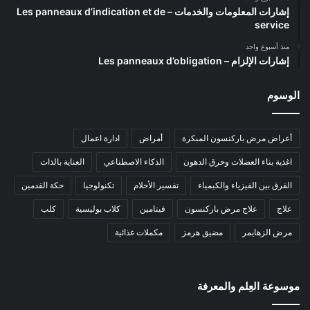
إشارات المعلومات والخدمات – Les panneaux d’indication et de
service
منذ أسبوع واحد
إشارات الإلزام – Les panneaux d’obligation
الوسوم
أعراض مرض باركنسون المبكرة
أمراض
ادارة اعمال
اغذية بناء العضلات وحرق الدهون
الذكاء الاصطناعي
العناية بالذات
الفرق بين الفيزياء والكيمياء
تفسير الأحلام
تكنولوجيا
حكة القدمين
علاج
علاج مرض باركنسون
فيتامين
كلاب بوليسية
كلب
مرض الزهايمر
مضيق هرمز
مكملات غذائية
موسوعة العِلم والمعرفة