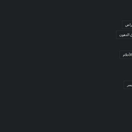
راض
ق الدهون
لأحلام
مر