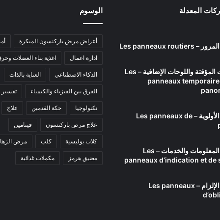
ركات المعدلة
الوسوم
أعراض مرض باركنسون المبكرة
أم
Les panneaux routie
ادارة اعمال
اغذية بناء العضلات وحر
الإشارات المؤقتة واللوحات الإضافية – Les
الذكاء الاصطناعي
العناية بالذات
panneaux temporaires
pano
الفرق بين الفيزياء والكيمياء
تفسير ا
تكنولوجيا
حكة القدمين
علاج
إشارات الأولوية – Les panneaux de
علاج مرض باركنسون
فيتامين
كلاب بوليسية
كلب
مرض الزهاي
إشارات المعلومات والخدمات – Les
مضيق هرمز
مكملات غذائية
panneaux d’indication et de 
إشارات الإلزام – Les panneaux
d’obl