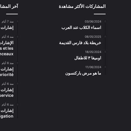
المشاركات الأكثر مشاهدة
آخر المشا
03/06/2024
منذ 7 أيام
اسماء الكلاب عند العرب
إشارات المرور – rs
08/05/2025
منذ 4 أيام
خريطة بلاد فارس القديمة
 et les
18/05/2024
nceaux
اوميغا ٣ للاطفال
منذ 6 أيام
11/06/2024
ما هو مرض باركنسون
priorité
منذ 6 أيام
service
منذ 6 أيام
igation