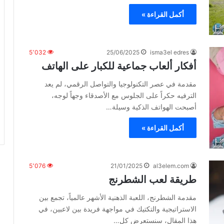
أكمل القراءة »
5٬032
25/06/2025
isma3el edres
أفكار ألعاب جماعية للكبار على الهاتف
مقدمة في عصر التكنولوجيا والتواصل الرقمي، لم يعد
الترفيه حكراً على الجلوس مع الأصدقاء وجهاً لوجه،
أصبحت الهواتف الذكية وسيلة…
أكمل القراءة »
5٬076
21/01/2025
al3elem.com
طريقة لعب الشطرنج
مقدمة الشطرنج، اللعبة الذهنية الأشهر عالمياً، تجمع بين
الاستراتيجية والتكتيك في مواجهة فريدة بين لاعبين، في
هذا المقال، سنستعرض كل…