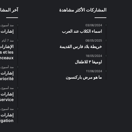
المشاركات الأكثر مشاهدة
آخر المشا
03/06/2024
منذ أسبوع و
اسماء الكلاب عند العرب
إشارات المرور – rs
08/05/2025
منذ 7 أيام
خريطة بلاد فارس القديمة
 et les
18/05/2024
nceaux
اوميغا ٣ للاطفال
منذ أسبوع و
11/06/2024
ما هو مرض باركنسون
priorité
منذ أسبوع و
service
منذ أسبوع و
igation