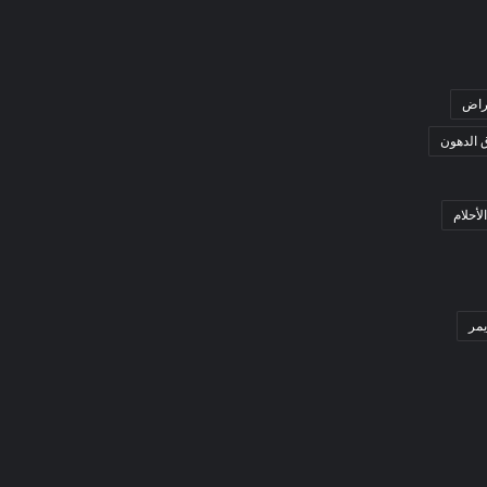
راض
ق الدهون
لأحلام
مر