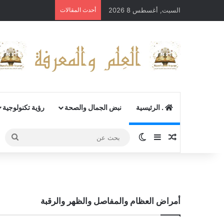
السبت, أغسطس 8 2026
أحدث المقالات
. الرئيسية
نبض الجمال والصحة
رؤية تكنولوجية
مقال عشوائي
إضافة عمود جانبي
الوضع المظلم
بحث
عن
أمراض العظام والمفاصل والظهر والرقبة