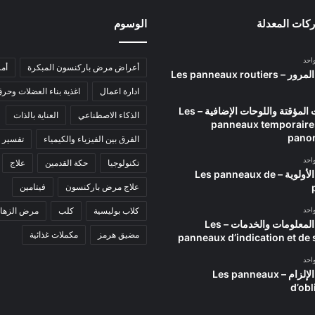
ركات المعدلة
الوسوم
احد
أعراض مرض باركنسون المبكرة
أم
Les panneaux routie
ادارة اعمال
اغذية بناء العضلات وحر
الإشارات المؤقتة واللوحات الإضافية – Les
الذكاء الاصطناعي
العناية بالذات
panneaux temporaires
pano
الفرق بين الفيزياء والكيمياء
تفسير ا
احد
تكنولوجيا
حكة القدمين
علاج
إشارات الأولوية – Les panneaux de
علاج مرض باركنسون
فيتامين
احد
كلاب بوليسية
كلب
مرض الزهاي
إشارات المعلومات والخدمات – Les
مضيق هرمز
مكملات غذائية
panneaux d’indication et de 
احد
إشارات الإلزام – Les panneaux
d’obl