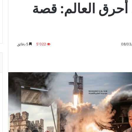
 أحرق العالم: قصة
5٬022
5 دقائق