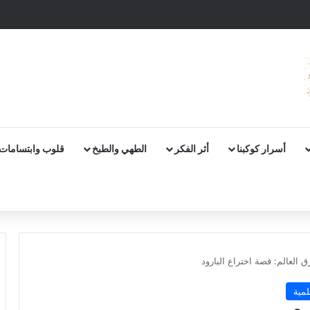
أسرار كوكبنا
أثر الفكر
الطهي والطبخ
قلوب وابتسامات
 العالم: قصة اختراع البارود
مية