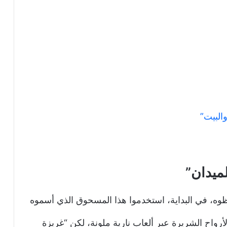
والبيت”
ميدان”
ظوه، في البداية، استخدموا هذا المسحوق الذي أسموه
الأرواح الشريرة عبر ألعاب نارية ملونة، لكن “غريزة