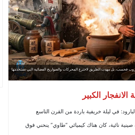
حروب فحسب، بل مهدت الطريق لاخترع المحركات والصواريخ الفضائية التي نستخدمها
ة الانفجار الكبير
بارود: في ليلة خريفية باردة من القرن التاسع
ينية نائية، كان هناك كيميائي “طاوي” ينحني فوق