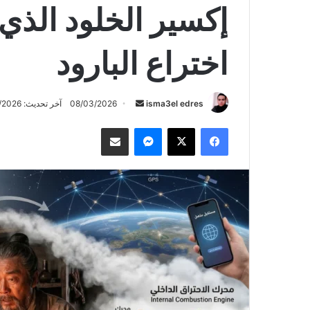
إكسير الخلود الذي
اختراع البارود
أرسل
isma3el edres
08/03/2026
آخر تحديث: 08/03/2026
بريدا
فيسبوك
‫X
ماسنجر
مشاركة عبر البريد
إلكترونيا