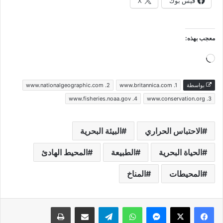
فيس بوك
X
معجب بهذه:
جاري
التحميل…
بواسطة
www.britannica.com .1
www.nationalgeographic.com .2
www.fisheries.noaa.gov .4
www.conservation.org .3
الاحتباس الحراري
البيئة البحرية
الحياة البحرية
الطبيعة
المحيط الهادئ
المحيطات
المناخ
فيسبوك
‫X
ماسنجر
واتساب
تيلقرام
مشاركة عبر البريد
طباعة