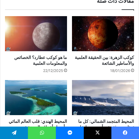
مقالات ذات صلة
كوكب الزهرة: بين الحقيقة العلمية
ما هو كوكب عطارد؟ الخصائص
والأساطير الشائعة
والمعلومات العلمية
22/12/2025
18/01/2026
المحيط المتجمد الشمالي: كل ما
المحيط الهندي: قلب العالم المائي
تحتاج معرفته عن أبرد محيط على
وأسرار أعماقه المدهشة
وجه الأرض
01/11/2025
يسبوك
‫X
ماسنجر
واتساب
تيلقرام