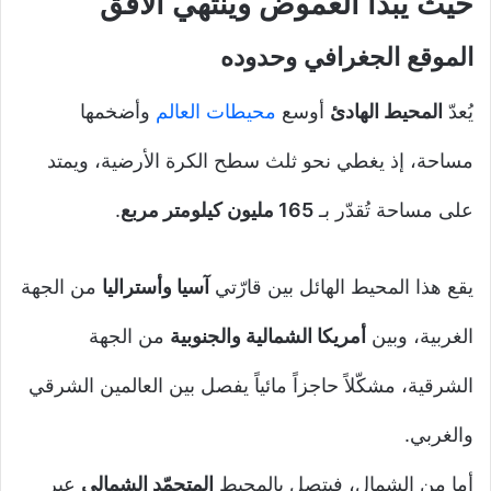
حيث يبدأ الغموض وينتهي الأفق
الموقع الجغرافي وحدوده
يُعدّ
المحيط الهادئ
أوسع
محيطات العالم
وأضخمها
مساحة، إذ يغطي نحو ثلث سطح الكرة الأرضية، ويمتد
على مساحة تُقدّر بـ
165 مليون كيلومتر مربع
.
يقع هذا المحيط الهائل بين قارّتي
آسيا وأستراليا
من الجهة
الغربية، وبين
أمريكا الشمالية والجنوبية
من الجهة
الشرقية، مشكّلاً حاجزاً مائياً يفصل بين العالمين الشرقي
والغربي.
أما من الشمال، فيتصل بالمحيط
المتجمّد الشمالي
عبر