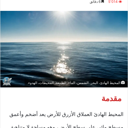
5٬014
6 دقائق
إلكترونيا
المحيط الهادئ، البحر، الشمس، الماء، الطبيعة، المحيطات، الهدوء.
مقدمة
المحيط الهادئ العملاق الأزرق للأرض يعد أضخم وأعمق
مسطح مائي على سطح الأرض، وهو مساحة لا متناهية