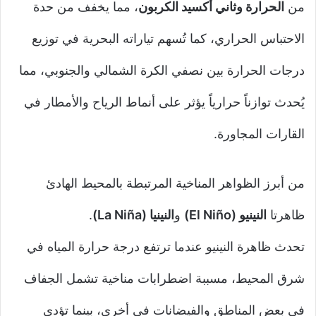
من
الحرارة وثاني أكسيد الكربون
، مما يخفف من حدة
الاحتباس الحراري، كما تُسهم تياراته البحرية في توزيع
درجات الحرارة بين نصفي الكرة الشمالي والجنوبي، مما
يُحدث توازناً حرارياً يؤثر على أنماط الرياح والأمطار في
القارات المجاورة.
من أبرز الظواهر المناخية المرتبطة بالمحيط الهادئ
ظاهرتا
النينيو (El Niño)
و
النينيا (La Niña)
.
تحدث ظاهرة النينيو عندما ترتفع درجة حرارة المياه في
شرق المحيط، مسببة اضطرابات مناخية تشمل الجفاف
في بعض المناطق والفيضانات في أخرى، بينما تؤدي