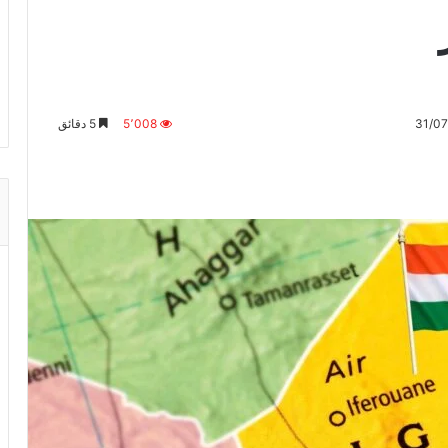
5٬008
5 دقائق