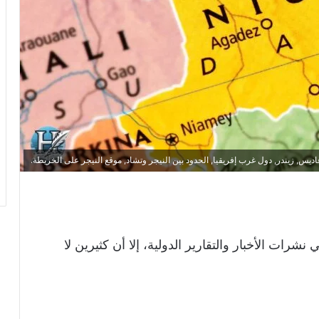
اديس, زيندر, دول غرب إفريقيا, الحدود بين النيجر وتشاد, موقع النيجر على الخريطة.
ي نشرات الأخبار والتقارير الدولية، إلا أن كثيرين لا