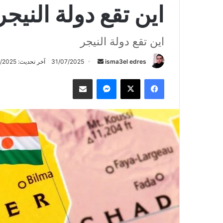
اين تقع دولة النيجر
اين تقع دولة النيجر
أرسل
isma3el edres
31/07/2025
آخر تحديث: 31/07/2025
بريدا
فيسبوك
‫X
ماسنجر
مشاركة عبر البريد
إلكترونيا