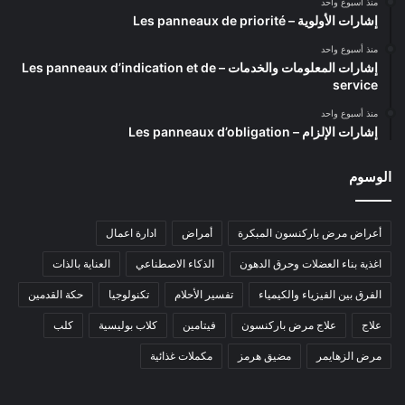
منذ أسبوع واحد
إشارات الأولوية – Les panneaux de priorité
منذ أسبوع واحد
إشارات المعلومات والخدمات – Les panneaux d’indication et de
service
منذ أسبوع واحد
إشارات الإلزام – Les panneaux d’obligation
الوسوم
أعراض مرض باركنسون المبكرة
أمراض
ادارة اعمال
اغذية بناء العضلات وحرق الدهون
الذكاء الاصطناعي
العناية بالذات
الفرق بين الفيزياء والكيمياء
تفسير الأحلام
تكنولوجيا
حكة القدمين
علاج
علاج مرض باركنسون
فيتامين
كلاب بوليسية
كلب
مرض الزهايمر
مضيق هرمز
مكملات غذائية