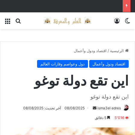
الوضع المظلم
تسجيل الدخول
بحث عن
الق
الرئيسية
/
اقتصاد ودول وأعمال
اقتصاد ودول وأعمال
دول وعواصم وقارات العالم
اين تقع دولة توغو
اين تقع دولة توغو
أرسل
isma3el edres
08/08/2025
آخر تحديث: 08/08/2025
بريدا
5٬016
5 دقائق
إلكترونيا