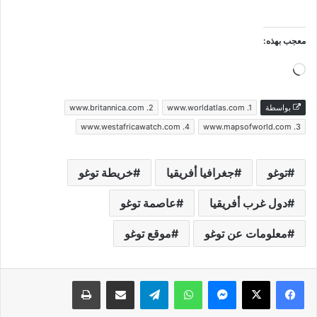
معجب بهذه:
جاري
التحميل…
بواسطة
www.worldatlas.com .1
www.britannica.com .2
www.westafricawatch.com .4
www.mapsofworld.com .3
توغو
جغرافيا أفريقيا
خريطة توغو
دول غرب أفريقيا
عاصمة توغو
معلومات عن توغو
موقع توغو
فيسبوك
‫X
ماسنجر
واتساب
تيلقرام
مشاركة عبر البريد
طباعة