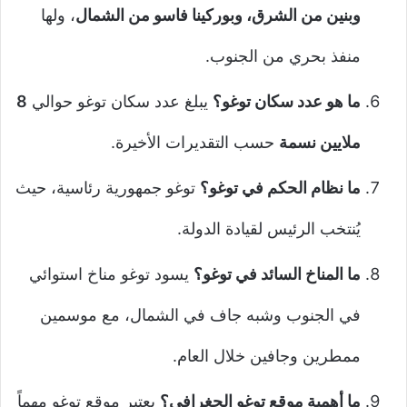
وبنين من الشرق، وبوركينا فاسو من الشمال
، ولها
منفذ بحري من الجنوب.
ما هو عدد سكان توغو؟
يبلغ عدد سكان توغو حوالي
8
ملايين نسمة
حسب التقديرات الأخيرة.
ما نظام الحكم في توغو؟
توغو جمهورية رئاسية، حيث
يُنتخب الرئيس لقيادة الدولة.
ما المناخ السائد في توغو؟
يسود توغو مناخ استوائي
في الجنوب وشبه جاف في الشمال، مع موسمين
ممطرين وجافين خلال العام.
ما أهمية موقع توغو الجغرافي؟
يعتبر موقع توغو مهماً