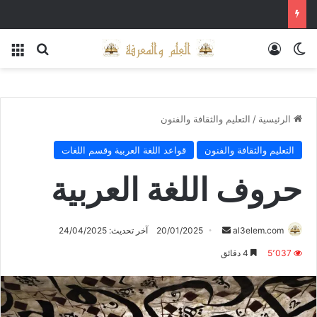
الوضع المظلم
تسجيل الدخول
بحث عن
الق
الرئيسية
/
التعليم والثقافة والفنون
التعليم والثقافة والفنون
قواعد اللغة العربية وقسم اللغات
حروف اللغة العربية
أرسل
al3elem.com
20/01/2025
آخر تحديث: 24/04/2025
بريدا
5٬037
4 دقائق
إلكترونيا