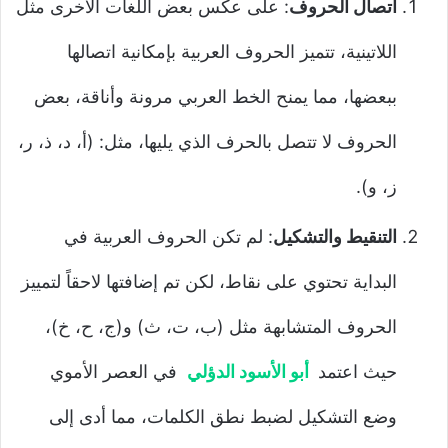
اتصال الحروف
: على عكس بعض اللغات الأخرى مثل
اللاتينية، تتميز الحروف العربية بإمكانية اتصالها
ببعضها، مما يمنح الخط العربي مرونة وأناقة، بعض
الحروف لا تتصل بالحرف الذي يليها، مثل: (أ، د، ذ، ر،
ز، و).
التنقيط والتشكيل
: لم تكن الحروف العربية في
البداية تحتوي على نقاط، لكن تم إضافتها لاحقاً لتمييز
الحروف المتشابهة مثل (ب، ت، ث) و(ج، ح، خ)،
حيث اعتمد
أبو الأسود الدؤلي
في العصر الأموي
وضع التشكيل لضبط نطق الكلمات، مما أدى إلى