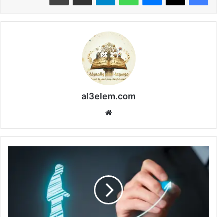
al3elem.com
موقع
الويب
كيفية
تنمية
المهارات
الشخصية