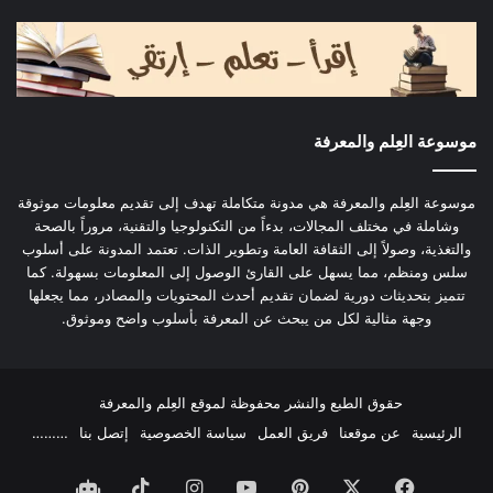
موسوعة العِلم والمعرفة
موسوعة العِلم والمعرفة هي مدونة متكاملة تهدف إلى تقديم معلومات موثوقة
وشاملة في مختلف المجالات، بدءاً من التكنولوجيا والتقنية، مروراً بالصحة
والتغذية، وصولاً إلى الثقافة العامة وتطوير الذات. تعتمد المدونة على أسلوب
سلس ومنظم، مما يسهل على القارئ الوصول إلى المعلومات بسهولة. كما
تتميز بتحديثات دورية لضمان تقديم أحدث المحتويات والمصادر، مما يجعلها
وجهة مثالية لكل من يبحث عن المعرفة بأسلوب واضح وموثوق.
حقوق الطبع والنشر محفوظة لموقع العِلم والمعرفة
الرئيسية
عن موقعنا
فريق العمل
سياسة الخصوصية
إتصل بنا
………
فيسبوك
‫X
بينتيريست
‫YouTube
انستقرام
‫TikTok
الذكاء