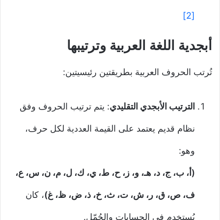
[2]
أبجدية اللغة العربية وترتيبها
تُرتب الحروف العربية بطريقتين رئيسيتين:
الترتيب الأبجدي التقليدي
: يتم ترتيب الحروف وفق
نظام قديم يعتمد على القيمة العددية لكل حرف،
وهو:
(أ، ب، ج، د، هـ، و، ز، ح، ط، ي، ك، ل، م، ن، س، ع،
ف، ص، ق، ر، ش، ت، ث، خ، ذ، ض، ظ، غ)
، كان
يُستخدم في الحسابات والجُمّل.