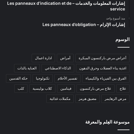
إشارات المعلومات والخدمات – Les panneaux d’indication et de
service
منذ أسبوع واحد
إشارات الإلزام – Les panneaux d’obligation
الوسوم
أعراض مرض باركنسون المبكرة
أمراض
ادارة اعمال
اغذية بناء العضلات وحرق الدهون
الذكاء الاصطناعي
العناية بالذات
الفرق بين الفيزياء والكيمياء
تفسير الأحلام
تكنولوجيا
حكة القدمين
علاج
علاج مرض باركنسون
فيتامين
كلاب بوليسية
كلب
مرض الزهايمر
مضيق هرمز
مكملات غذائية
موسوعة العِلم والمعرفة