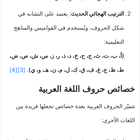
الترتيب الهجائي الحديث
: يعتمد على التشابه في
شكل الحروف، ويُستخدم في القواميس والمناهج
التعليمية:
(أ، ب، ت، ث، ج، ح، خ، د، ذ، ر، ز، س، ش، ص، ض،
ط، ظ، ع، غ، ف، ق، ك، ل، م، ن، هـ، و، ي)
.
[3]
[4]
خصائص حروف اللغة العربية
تتميّز الحروف العربية بعدة خصائص تجعلها فريدة بين
اللغات الأخرى: