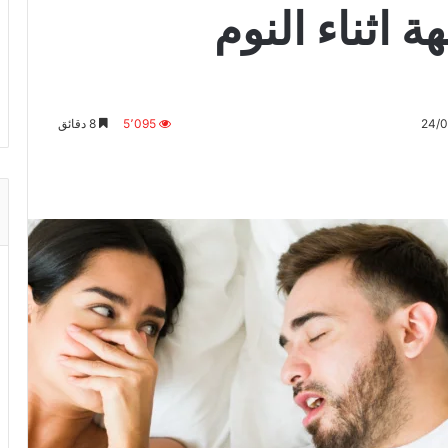
 اثناء النوم
5٬095
8 دقائق