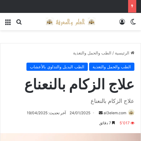
الوضع المظلم
تسجيل الدخول
بحث عن
الق
الرئيسية
/
الطب والحمل والتغذية
الطب والحمل والتغذية
الطب البديل والتداوي بالأعشاب
علاج الزكام بالنعناع
علاج الزكام بالنعناع
أرسل
al3elem.com
24/01/2025
آخر تحديث: 19/04/2025
بريدا
5٬017
7 دقائق
إلكترونيا