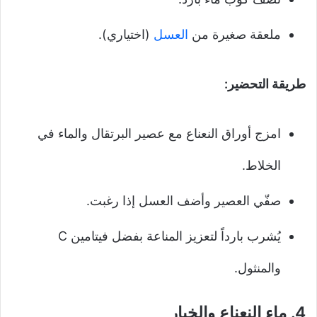
ملعقة صغيرة من
العسل
(اختياري).
طريقة التحضير:
امزج أوراق النعناع مع عصير البرتقال والماء في
الخلاط.
صفّي العصير وأضف العسل إذا رغبت.
يُشرب بارداً لتعزيز المناعة بفضل فيتامين C
والمنثول.
4.
ماء النعناع والخيار