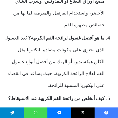
مضغ أوراق النعناع أو البقدونس، وشرب الشاي
الأخضر، واستخدام القرنفل والميرمية لما لها من
خصائص مطهرة للفم.
ما هو أفضل غسول لرائحة الفم الكريهة؟
يُعد الغسول
الذي يحتوي على مكونات مضادة للبكتيريا مثل
الكلورهيكسيدين أو الزنك من أفضل أنواع غسول
الفم لعلاج الرائحة الكريهة، حيث يساعد في القضاء
على البكتيريا المسببة للرائحة.
كيف أتخلص من رائحة الفم الكريهة عند الاستيقاظ؟
يمكن الحد من رائحة الفم الكريهة عند الاستيقاظ عن
يسبوك
‫X
ماسنجر
واتساب
تيلقرام