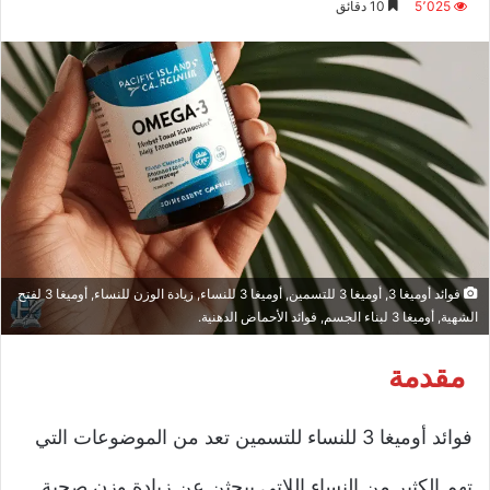
5٬025
10 دقائق
إلكترونيا
فوائد أوميغا 3, أوميغا 3 للتسمين, أوميغا 3 للنساء, زيادة الوزن للنساء, أوميغا 3 لفتح
الشهية, أوميغا 3 لبناء الجسم, فوائد الأحماض الدهنية.
مقدمة
فوائد أوميغا 3 للنساء للتسمين تعد من الموضوعات التي
تهم الكثير من النساء اللاتي يبحثن عن زيادة وزن صحية