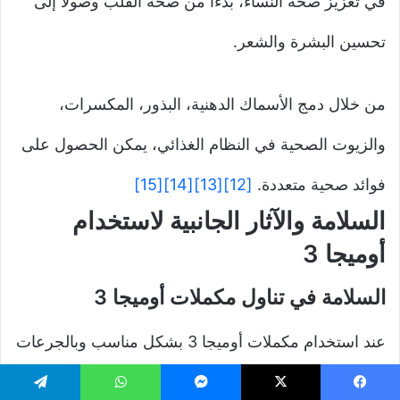
في تعزيز صحة النساء، بدءاً من صحة القلب وصولاً إلى
تحسين البشرة والشعر.
من خلال دمج الأسماك الدهنية، البذور، المكسرات،
والزيوت الصحية في النظام الغذائي، يمكن الحصول على
فوائد صحية متعددة.
[12]
[13]
[14]
[15]
السلامة والآثار الجانبية لاستخدام
أوميجا 3
السلامة في تناول مكملات أوميجا 3
عند استخدام مكملات أوميجا 3 بشكل مناسب وبالجرعات
الموصى بها، فإنها تعتبر آمنة لمعظم الأشخاص، لكن لا
يسبوك
‫X
ماسنجر
واتساب
تيلقرام