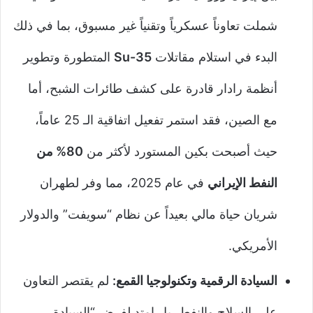
شملت تعاوناً عسكرياً وتقنياً غير مسبوق، بما في ذلك
البدء في استلام مقاتلات
Su-35
المتطورة وتطوير
أنظمة رادار قادرة على كشف طائرات الشبح، أما
مع الصين، فقد استمر تفعيل اتفاقية الـ 25 عاماً،
حيث أصبحت بكين المستورد لأكثر من
80% من
النفط الإيراني
في عام 2025، مما وفر لطهران
شريان حياة مالي بعيداً عن نظام “سويفت” والدولار
الأمريكي.
السيادة الرقمية وتكنولوجيا القمع:
لم يقتصر التعاون
على السلاح والنفط، بل امتد لفرض “السيادة