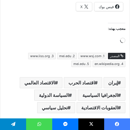
فيس بوك
X
معجب بهذه:
جاري
التحميل…
المصدر
www.wsj.com .1
mei.edu .2
www.iiss.org .3
mei.edu .5
en.wikipedia.org .4
إيران
اقتصاد الحرب
الاقتصاد العالمي
الجغرافيا السياسية
السياسة الدولية
العقوبات الاقتصادية
تحليل سياسي
فيسبوك
‫X
ماسنجر
واتساب
تيلقرام
مشاركة عبر البريد
طباعة
يسبوك
‫X
ماسنجر
واتساب
تيلقرام