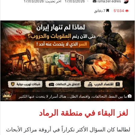
أرسل
isma3el edres
17/03/2026
آخر تحديث: 17/03/2026
بريدا
5٬034
7 دقائق
إلكترونيا
ما بين النفط، التحالفات، واقتصاد الظل… هناك أسرار لا يتحدث عنها الكثير
لغز البقاء في منطقة الرماد
لطالما كان السؤال الأكثر تكراراً في أروقة مراكز الأبحاث