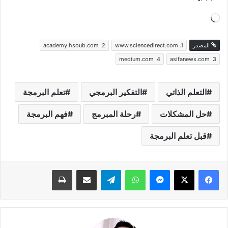
جاري
التحميل…
المصدر
www.sciencedirect.com .1
academy.hsoub.com .2
medium.com .4
asifanews.com .3
التعلم الذاتي
التفكير البرمجي
تعلم البرمجة
حل المشكلات
رحلة المبرمج
فهم البرمجة
قبل تعلم البرمجة
فيسبوك
‫X
ماسنجر
واتساب
تيلقرام
مشاركة عبر البريد
طباعة