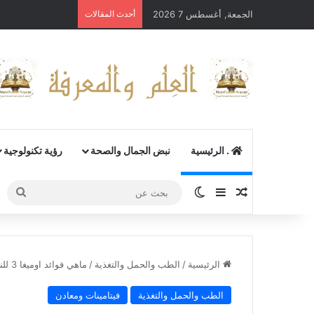
الجمعة, أغسطس 7 2026
أحدث المقالات
. الرئيسية
نبض الجمال والصحة
رؤية تكنولوجية
مقال عشوائي
إضافة عمود جانبي
الوضع المظلم
بحث
عن
الرئيسية
/
الطب والحمل والتغذية
/
ماهي فوائد اوميغا 3 للنساء
الطب والحمل والتغذية
فيتامينات ومعادن