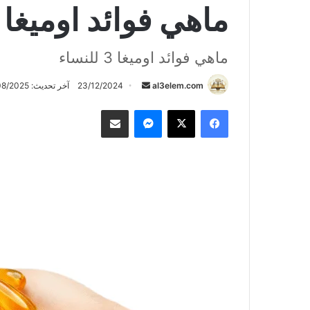
ماهي فوائد اوميغا 3 للنساء
ماهي فوائد اوميغا 3 للنساء
أرسل
al3elem.com
23/12/2024
آخر تحديث: 04/08/2025
بريدا
فيسبوك
‫X
ماسنجر
مشاركة عبر البريد
إلكترونيا