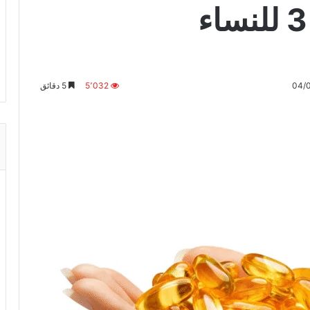
5٬032
5 دقائق