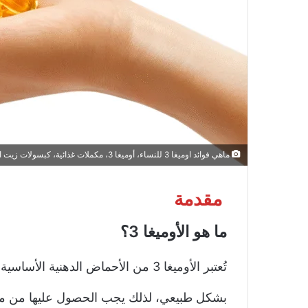
ماهي فوائد اوميغا 3 للنساء، أوميغا 3، مكملات غذائية، كبسولات زيت السمك، صحة المرأة، فوائد أوميغا 3 للنساء، مكملات غذائية طبيعية، العناية بالجسم.
مقدمة
ما هو الأوميغا 3؟
تُعتبر الأوميغا 3 من الأحماض الدهني
بشكل طبيعي، لذلك يجب الحصول عليها من مصاد