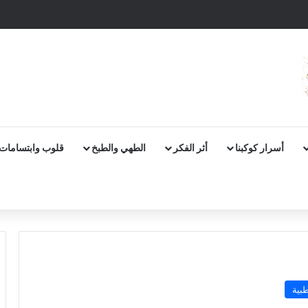
أسرار كوكبنا
أثر الفكر
الطهي والطبخ
قلوب وابتسامات
بية