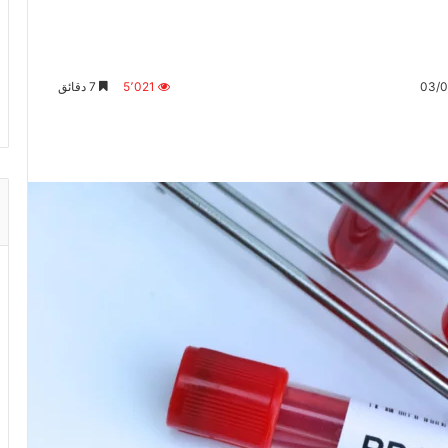
5٬021
7 دقائق