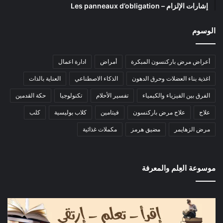
إشارات الإلزام – Les panneaux d’obligation
الوسوم
أعراض مرض باركنسون المبكرة
أمراض
ادارة اعمال
اغذية بناء العضلات وحرق الدهون
الذكاء الاصطناعي
العناية بالذات
الفرق بين الفيزياء والكيمياء
تفسير الأحلام
تكنولوجيا
حكة القدمين
علاج
علاج مرض باركنسون
فيتامين
كلاب بوليسية
كلب
مرض الزهايمر
مضيق هرمز
مكملات غذائية
موسوعة العِلم والمعرفة