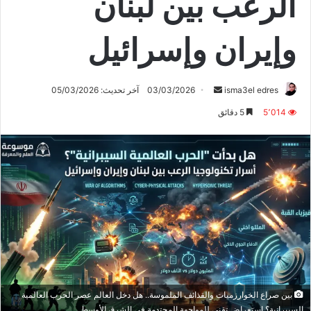
الرعب بين لبنان
وإيران وإسرائيل
أرسل
isma3el edres
03/03/2026
آخر تحديث: 05/03/2026
بريدا
5٬014
5 دقائق
إلكترونيا
بين صراع الخوارزميات والقذائف الملموسة.. هل دخل العالم عصر الحرب العالمية
السيبرانية؟ استعراض تقني للمواجهة المحتدمة في الشرق الأوسط