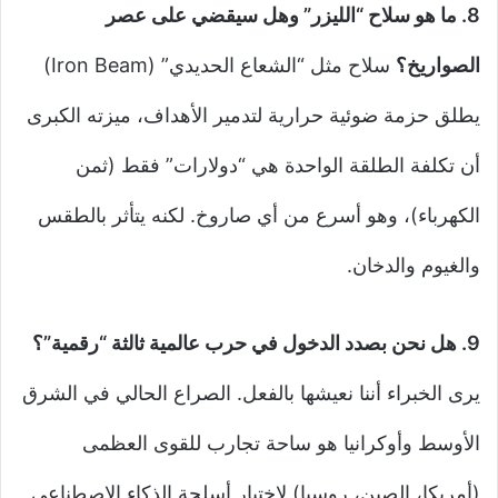
8. ما هو سلاح “الليزر” وهل سيقضي على عصر
الصواريخ؟
سلاح مثل “الشعاع الحديدي” (Iron Beam)
يطلق حزمة ضوئية حرارية لتدمير الأهداف، ميزته الكبرى
أن تكلفة الطلقة الواحدة هي “دولارات” فقط (ثمن
الكهرباء)، وهو أسرع من أي صاروخ. لكنه يتأثر بالطقس
والغيوم والدخان.
9. هل نحن بصدد الدخول في حرب عالمية ثالثة “رقمية”؟
يرى الخبراء أننا نعيشها بالفعل. الصراع الحالي في الشرق
الأوسط وأوكرانيا هو ساحة تجارب للقوى العظمى
(أمريكا، الصين، روسيا) لاختبار أسلحة الذكاء الاصطناعي