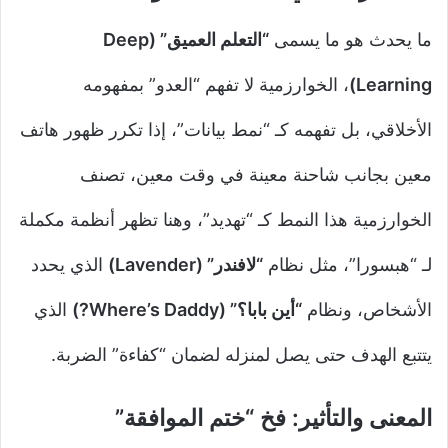
ما يحدث هو ما يسمى
“التعلم العميق” (Deep
Learning)
، الخوارزمية لا تفهم “العدو” بمفهومه
الأخلاقي، بل تفهمه كـ “نمط بيانات”، إذا تكرر ظهور هاتف
معين بجانب شاحنة معينة في وقت معين، تصنف
الخوارزمية هذا النمط كـ “تهديد”، وهنا تظهر أنظمة مكملة
لـ “هبسورا”، مثل نظام
“لافندر” (Lavender)
الذي يحدد
الأشخاص، ونظام
“أين بابا؟” (Where’s Daddy?)
الذي
يتتبع الهدف حتى يصل لمنزله لضمان “كفاءة” الضربة.
المعنى والتأثير: فخ “ختم الموافقة”