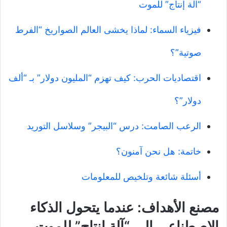
“آلة إنتاج” للموت
فيزياء السماء: لماذا يخشى العالم الصواريخ “الفرط
صوتية”؟
اقتصاديات الحرب: كيف تهزم “المليون دولار” بـ “ألف
دولار”؟
الرعب الصامت: درس “البيجر” وسلاسل التوريد
خاتمة: هل نحن آمنون؟
أسئلة شائعة وتلخيص للمعلومات
مصنع الأهداف: عندما يتحول الذكاء
الاصطناعي إلى “آلة إنتاج” للموت