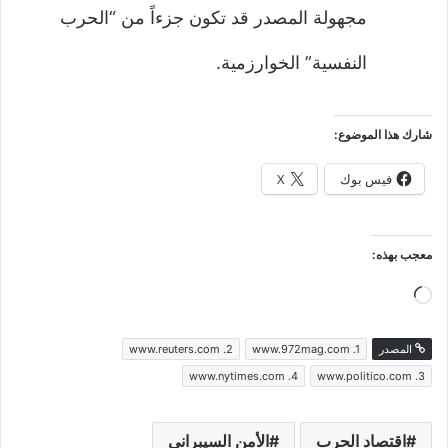
مجهولة المصدر قد تكون جزءاً من “الحرب
النفسية” الخوارزمية.
شارك هذا الموضوع:
فيس بوك
X
معجب بهذه:
جاري
التحميل…
المصدر
www.972mag.com .1
www.reuters.com .2
www.nytimes.com .4
www.politico.com .3
اقتصاد الحرب
الأمن السيبراني