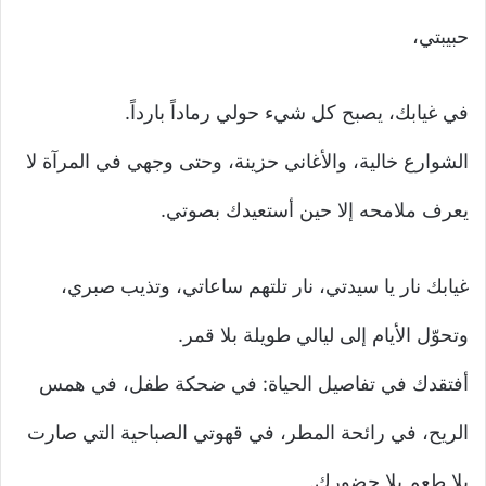
حبيبتي،
في غيابك، يصبح كل شيء حولي رماداً بارداً.
الشوارع خالية، والأغاني حزينة، وحتى وجهي في المرآة لا
يعرف ملامحه إلا حين أستعيدك بصوتي.
غيابك نار يا سيدتي، نار تلتهم ساعاتي، وتذيب صبري،
وتحوّل الأيام إلى ليالي طويلة بلا قمر.
أفتقدك في تفاصيل الحياة: في ضحكة طفل، في همس
الريح، في رائحة المطر، في قهوتي الصباحية التي صارت
بلا طعم بلا حضورك.