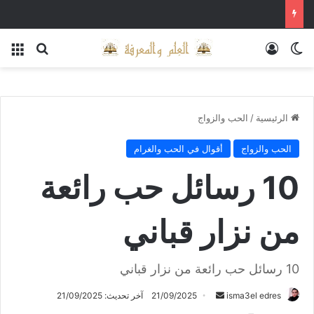
الوضع المظلم
تسجيل الدخول
بحث عن
الق
الرئيسية
/
الحب والزواج
الحب والزواج
أقوال في الحب والغرام
10 رسائل حب رائعة
من نزار قباني
10 رسائل حب رائعة من نزار قباني
أرسل
isma3el edres
21/09/2025
آخر تحديث: 21/09/2025
بريدا