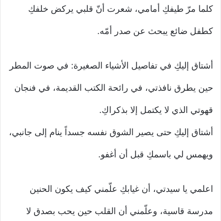
كلما مرّ طيفكِ أمامي، شعرت أنّ قلبي يركض خلفكِ
كطفل ضائع يبحث عن صدر أمّه.
أشتاق إليكِ في تفاصيل الأشياء الصغيرة: في صوت المطر
حين يطرق نافذتي، في رائحة الكتب القديمة، في فنجان
قهوتي الذي لا يكتمل إلا بذكراكِ.
أشتاق إليكِ حتى يصير الشوق نفسه جسداً ينام إلى جانبي،
ويهمس لي باسمكِ قبل أن أغفو.
اعلمي يا سيدتي، أن غيابكِ علّمني كيف يكون الحنين
مدرسة قاسية، وعلّمني أن القلب حين يحب بصدق لا