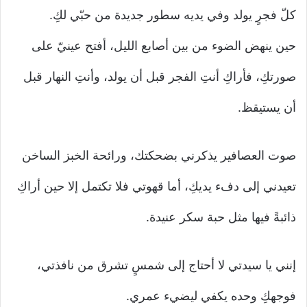
كلّ فجرٍ يولد وفي يديه سطور جديدة من حبّي لكِ.
حين ينهض الضوء من بين أصابع الليل، أفتح عينيّ على
صورتكِ، فأراكِ أنتِ الفجر قبل أن يولد، وأنتِ النهار قبل
أن يستيقظ.
صوت العصافير يذكرني بضحكتك، ورائحة الخبز الساخن
تعيدني إلى دفء يديكِ، أما قهوتي فلا تكتمل إلا حين أراكِ
ذائبةً فيها مثل حبة سكر عنيدة.
إنني يا سيدتي لا أحتاج إلى شمسٍ تشرق من نافذتي،
فوجهكِ وحده يكفي ليضيء عمري.