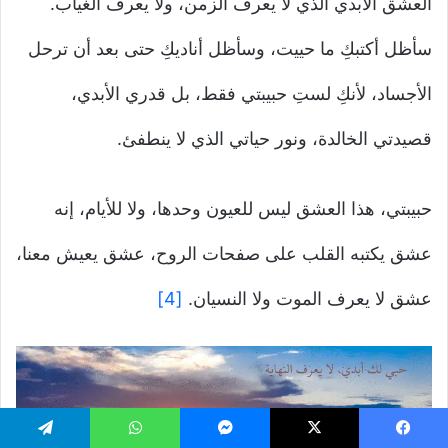
العشق الأبدي الذي لا يعرف الزمن، ولا يعرف الغياب.
سأظل أكتبكِ ما حييت، وسأظل أناديكِ حتى بعد أن ترحل
الأجساد، لأنكِ لستِ حبيبتي فقط، بل قدري الأبدي،
قصيدتي الخالدة، ونور حياتي الذي لا ينطفئ.
حبيبتي، هذا العشق ليس للعيون وحدها، ولا للأيام، إنه
عشق يكتبه القلب على صفحات الروح، عشق يعيش معنا،
عشق لا يعرف الموت ولا النسيان.
[4]
يسبوك
‫X
ماسنجر
واتساب
تيلقرام