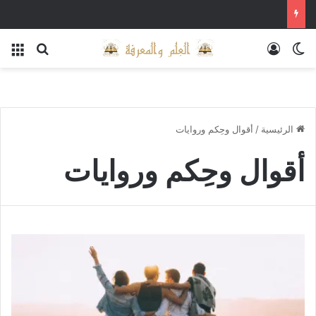
الوضع المظلم
تسجيل الدخول
بحث عن
الق
الرئيسية
/
أقوال وحِكم وروايات
أقوال وحِكم وروايات