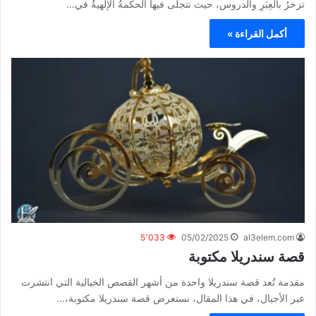
تزخرُ بالعِبَرِ والدروس، حيث تتجلى فيها الحكمةُ الإلهيةُ في…
أكمل القراءة »
5٬033
05/02/2025
al3elem.com
قصة سندريلا مكتوبة
مقدمة تُعد قصة سندريلا واحدة من أشهر القصص الخيالية التي انتشرت
عبر الأجيال، في هذا المقال، نستعرض قصة سندريلا مكتوبة،…