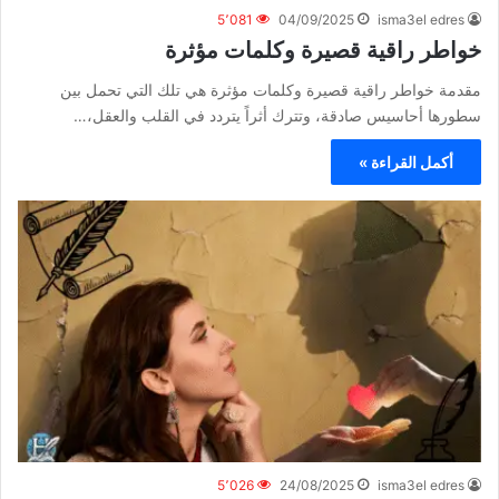
5٬081
04/09/2025
isma3el edres
خواطر راقية قصيرة وكلمات مؤثرة
مقدمة خواطر راقية قصيرة وكلمات مؤثرة هي تلك التي تحمل بين
سطورها أحاسيس صادقة، وتترك أثراً يتردد في القلب والعقل،…
أكمل القراءة »
5٬026
24/08/2025
isma3el edres