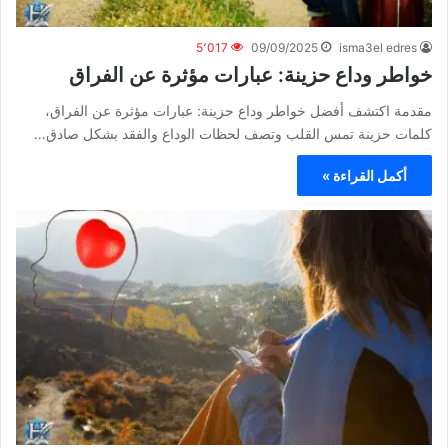
5٬017
09/09/2025
isma3el edres
خواطر وداع حزينة: عبارات مؤثرة عن الفراق
مقدمة اكتشف أفضل خواطر وداع حزينة: عبارات مؤثرة عن الفراق،
كلمات حزينة تمس القلب وتصف لحظات الوداع والفقد بشكل صادق…
أكمل القراءة »