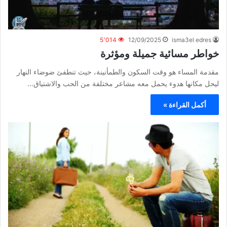
5٬014
12/09/2025
isma3el edres
خواطر مسائية جميلة ومؤثرة
مقدمة المساء هو وقت السكون والطمأنينة، حيث تنطفئ ضوضاء النهار
ليحل مكانها هدوء يحمل معه مشاعر مختلفة من الحب والاشتياق…
أكمل القراءة »