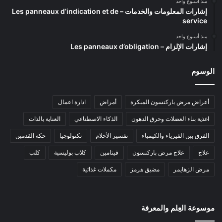
منذ أسبوع واحد
إشارات المعلومات والخدمات – Les panneaux d’indication et de
service
منذ أسبوع واحد
إشارات الإلزام – Les panneaux d’obligation
الوسوم
أعراض مرض باركنسون المبكرة
أمراض
ادارة اعمال
اغذية بناء العضلات وحرق الدهون
الذكاء الاصطناعي
العناية بالذات
الفرق بين الفيزياء والكيمياء
تفسير الأحلام
تكنولوجيا
حكة القدمين
علاج
علاج مرض باركنسون
فيتامين
كلاب بوليسية
كلب
مرض الزهايمر
مضيق هرمز
مكملات غذائية
موسوعة العِلم والمعرفة