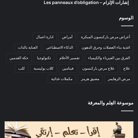
إشارات الإلزام – Les panneaux d’obligation
الوسوم
أعراض مرض باركنسون المبكرة
أمراض
ادارة اعمال
اغذية بناء العضلات وحرق الدهون
الذكاء الاصطناعي
العناية بالذات
الفرق بين الفيزياء والكيمياء
تفسير الأحلام
تكنولوجيا
حكة القدمين
علاج
علاج مرض باركنسون
فيتامين
كلاب بوليسية
كلب
مرض الزهايمر
مضيق هرمز
مكملات غذائية
موسوعة العِلم والمعرفة