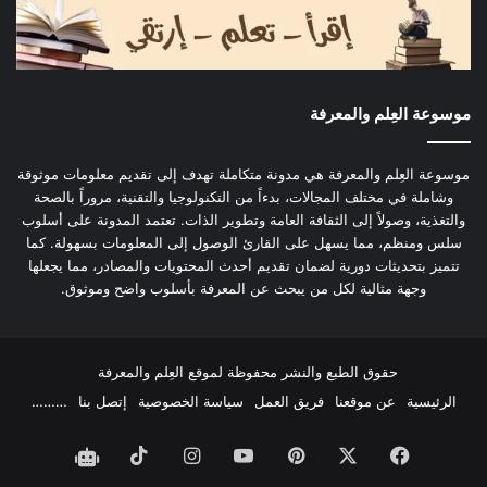
موسوعة العِلم والمعرفة
موسوعة العِلم والمعرفة هي مدونة متكاملة تهدف إلى تقديم معلومات موثوقة
وشاملة في مختلف المجالات، بدءاً من التكنولوجيا والتقنية، مروراً بالصحة
والتغذية، وصولاً إلى الثقافة العامة وتطوير الذات. تعتمد المدونة على أسلوب
سلس ومنظم، مما يسهل على القارئ الوصول إلى المعلومات بسهولة. كما
تتميز بتحديثات دورية لضمان تقديم أحدث المحتويات والمصادر، مما يجعلها
وجهة مثالية لكل من يبحث عن المعرفة بأسلوب واضح وموثوق.
حقوق الطبع والنشر محفوظة لموقع العِلم والمعرفة
الرئيسية
عن موقعنا
فريق العمل
سياسة الخصوصية
إتصل بنا
………
فيسبوك
‫X
بينتيريست
‫YouTube
انستقرام
‫TikTok
الذكاء