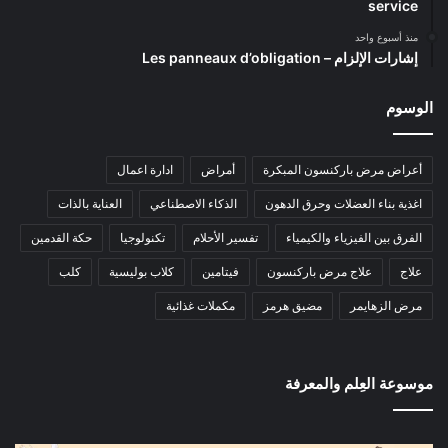
service
منذ أسبوع واحد
إشارات الإلزام – Les panneaux d’obligation
الوسوم
أعراض مرض باركنسون المبكرة
أمراض
ادارة اعمال
اغذية بناء العضلات وحرق الدهون
الذكاء الاصطناعي
العناية بالذات
الفرق بين الفيزياء والكيمياء
تفسير الأحلام
تكنولوجيا
حكة القدمين
علاج
علاج مرض باركنسون
فيتامين
كلاب بوليسية
كلب
مرض الزهايمر
مضيق هرمز
مكملات غذائية
موسوعة العِلم والمعرفة