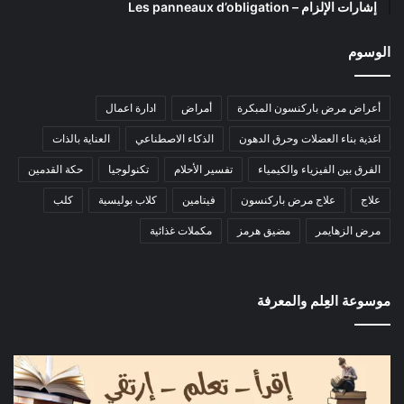
إشارات الإلزام – Les panneaux d’obligation
الوسوم
أعراض مرض باركنسون المبكرة
أمراض
ادارة اعمال
اغذية بناء العضلات وحرق الدهون
الذكاء الاصطناعي
العناية بالذات
الفرق بين الفيزياء والكيمياء
تفسير الأحلام
تكنولوجيا
حكة القدمين
علاج
علاج مرض باركنسون
فيتامين
كلاب بوليسية
كلب
مرض الزهايمر
مضيق هرمز
مكملات غذائية
موسوعة العِلم والمعرفة